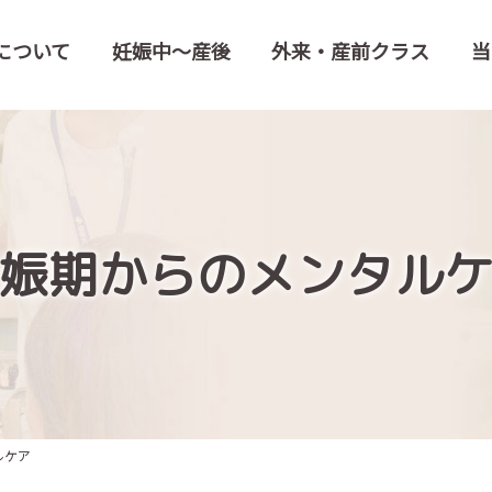
について
妊娠中～産後
外来・産前クラス
当
娠期からのメンタル
ルケア