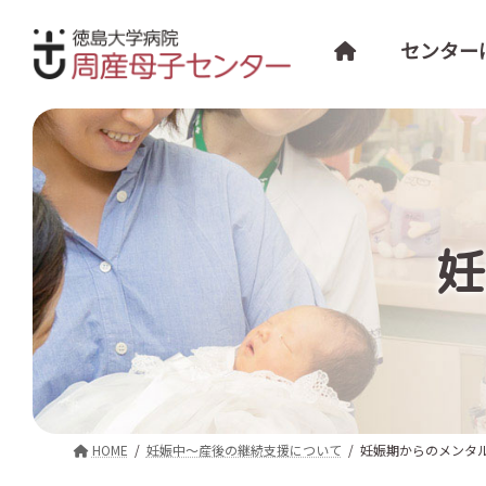
コ
ナ
ン
ビ
センター
テ
ゲ
ン
ー
ツ
シ
へ
ョ
ス
ン
キ
に
ッ
移
妊
プ
動
HOME
妊娠中～産後の継続支援について
妊娠期からのメンタ