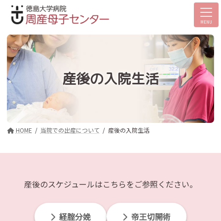
コ
ナ
ン
ビ
MENU
テ
ゲ
ン
ー
ツ
シ
へ
ョ
産後の入院生活
ス
ン
キ
に
ッ
移
プ
動
HOME
当院での出産について
産後の入院生活
産後のスケジュールはこちらをご参照ください。
経腟分娩
帝王切開術