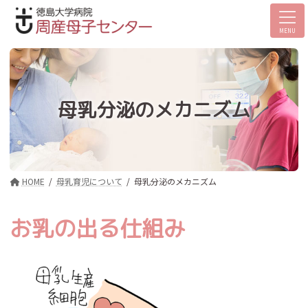
コ
ナ
ン
ビ
MENU
テ
ゲ
ン
ー
ツ
シ
へ
ョ
母乳分泌のメカニズム
ス
ン
キ
に
ッ
移
プ
動
HOME
母乳育児について
母乳分泌のメカニズム
お乳の出る仕組み