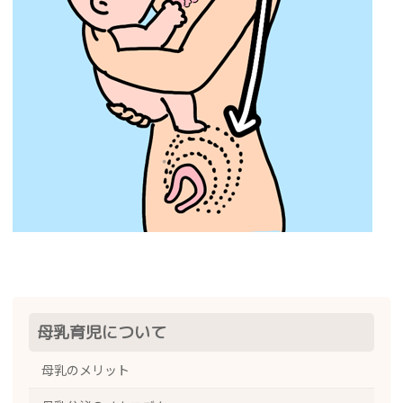
母乳育児について
母乳のメリット