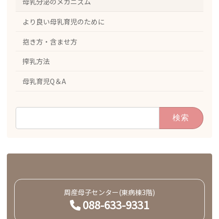
母乳分泌のメカニズム
より良い母乳育児のために
抱き方・含ませ方
搾乳方法
母乳育児Q＆A
検
索:
周産母子センター(東病棟3階)
088-633-9331