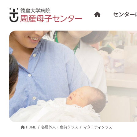
コ
ナ
ン
ビ
センター
テ
ゲ
ン
ー
ツ
シ
へ
ョ
ス
ン
キ
に
ッ
移
プ
動
HOME
各種外来・産前クラス
マタニティクラス